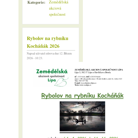
Kategorie:
Zemědělská
akciová
společnost
Rybolov na rybníku
Kocháňák 2026
Napsal uživatel
edrova
dne 12. Březen
2026 - 10:23.