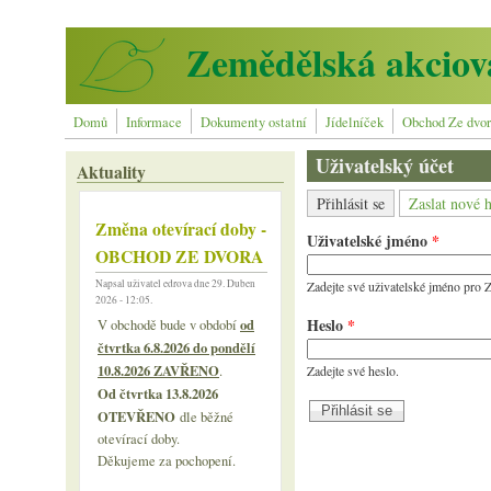
Přejít k hlavnímu obsahu
Zemědělská akciová
Domů
Informace
Dokumenty ostatní
Jídelníček
Obchod Ze dvo
Uživatelský účet
Aktuality
Hlavní záložky
(aktivní záložka)
Přihlásit se
Zaslat nové h
Změna otevírací doby -
Uživatelské jméno
*
OBCHOD ZE DVORA
Napsal uživatel
edrova
dne 29. Duben
Zadejte své uživatelské jméno pro 
2026 - 12:05.
Heslo
*
od
V obchodě bude v období
čtvrtka 6.8.2026 do pondělí
10.8.2026 ZAVŘENO
.
Zadejte své heslo.
Od čtvrtka 13.8.2026
OTEVŘENO
dle běžné
otevírací doby.
Děkujeme za pochopení.