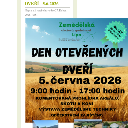
DVEŘÍ - 5.6.2026
Napsal uživatel
edrova
dne 27. Duben
2026 - 6:51.