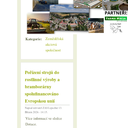
Kategorie:
Zemědělská
akciová
společnost
Pořízení strojů do
rostlinné výroby a
bramborárny
spolufinancováno
Evropskou unií
Napsal uživatel
ZAS Lipa
dne 13.
Březen 2026 - 14:15.
Více informací ve složce
Dotace.